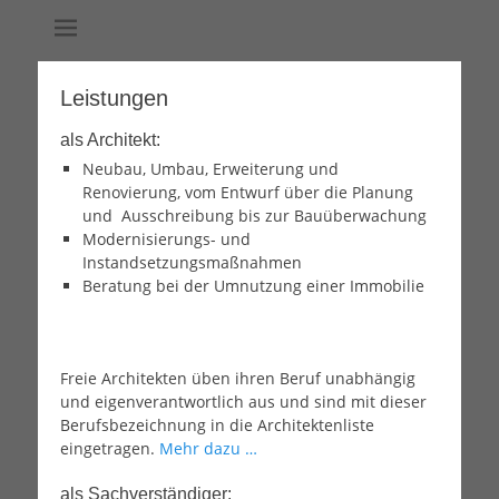
Dipl.-Ing (FH) – Freier Architekt & von der Industrie- und
Thomas Seiler
Handelskammer Karlsruhe öffentlich bestellter und vereidigter
Sachverständiger für Schäden an Gebäuden
Leistungen
als Architekt:
Neubau, Umbau, Erweiterung und
Renovierung, vom Entwurf über die Planung
und Ausschreibung bis zur Bauüberwachung
Modernisierungs- und
Instandsetzungsmaßnahmen
Beratung bei der Umnutzung einer Immobilie
Freie Architekten üben ihren Beruf unabhängig
und eigenverantwortlich aus und sind mit dieser
Berufsbezeichnung in die Architektenliste
eingetragen.
Mehr dazu …
als Sachverständiger: