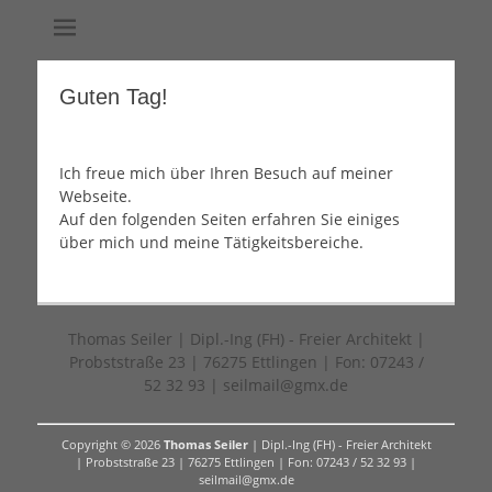
Dipl.-Ing (FH) – Freier Architekt & von der Industrie- und
Thomas Seiler
Handelskammer Karlsruhe öffentlich bestellter und vereidigter
Sachverständiger für Schäden an Gebäuden
Guten Tag!
Ich freue mich über Ihren Besuch auf meiner
Webseite.
Auf den folgenden Seiten erfahren Sie einiges
über mich und meine Tätigkeitsbereiche.
Thomas Seiler | Dipl.-Ing (FH) - Freier Architekt |
Probststraße 23 | 76275 Ettlingen | Fon: 07243 /
52 32 93 | seilmail@gmx.de
Copyright © 2026
Thomas Seiler
| Dipl.-Ing (FH) - Freier Architekt
| Probststraße 23 | 76275 Ettlingen | Fon: 07243 / 52 32 93 |
seilmail@gmx.de