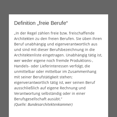
Dipl.-Ing (FH) – Freier Architekt & von der Industrie- und
Thomas Seiler
Handelskammer Karlsruhe öffentlich bestellter und vereidigter
Sachverständiger für Schäden an Gebäuden
Definition „freie Berufe“
„In der Regel zählen freie bzw. freischaffende
Architekten zu den freien Berufen. Sie üben ihren
Beruf unabhängig und eigenverantwortlich aus
und sind mit dieser Berufsbezeichnung in die
Architektenliste eingetragen. Unabhängig tätig ist,
wer weder eigene noch fremde Produktions-,
Handels- oder Lieferinteressen verfolgt, die
unmittelbar oder mittelbar im Zusammenhang
mit seiner Berufstätigkeit stehen;
eigenverantwortlich tätig ist, wer seinen Beruf
ausschließlich auf eigene Rechnung und
Verantwortung selbständig oder in einer
Berufsgesellschaft ausübt.“
(Quelle: Bundesarchitektenkammer)