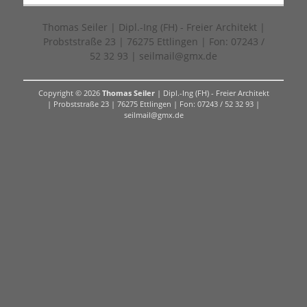
Thomas Seiler | Dipl.-Ing (FH) - Freier Architekt |
Probststraße 23 | 76275 Ettlingen | Fon: 07243 /
52 32 93 | seilmail@gmx.de
Copyright © 2026
Thomas Seiler
| Dipl.-Ing (FH) - Freier Architekt
| Probststraße 23 | 76275 Ettlingen | Fon: 07243 / 52 32 93 |
seilmail@gmx.de